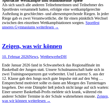
Sportliche Wettkämpfe und teambildende Spiele
Als sich sauch alle anderen Teilnehmerinnen und Teilnehmer des
Sportfestes versammelt hatten, erfolgte eine wettkampfgerechte
Aufteilung in geschlechter- und altersentsprechende Riegen. In jeder
Riege gab es zwei Verantwortliche, die für einen pünktlich Wechsel
zwischen den einzelnen Wettkampfstationen sorgten.
Sportfest
unseres Gymnasiums
weiterlesen
→
Zeigen, was wir können
10. Februar 2026
News
,
Wettbewerbe
DH
Ende Januar 2026 fand in Schwanebeck das Regionalfinale im
Basketball der Jungen statt. Unsere Schulmannschaft hatte sich in
zwei Trainingssequenzen gut vorbereitet. Und Laurenz S. aus der
12. Klasse gab den Jungs noch gute Impulse mit auf den Weg …
Entsprechend motiviert sollte es dann am Morgen des Turniertages
losgehen. Der erste Dämpfer ließ jedoch nicht lange auf sich warten:
Einer unserer Basketball-Profis meldete sich krank, während ein
anderer Schüler Termine in der Schule wahrnehmen musste.
Zeigen,
was wir können
weiterlesen
→