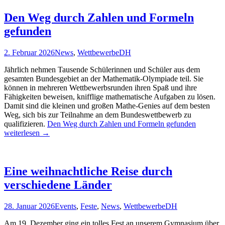
Den Weg durch Zahlen und Formeln
gefunden
2. Februar 2026
News
,
Wettbewerbe
DH
Jährlich nehmen Tausende Schülerinnen und Schüler aus dem
gesamten Bundesgebiet an der Mathematik-Olympiade teil. Sie
können in mehreren Wettbewerbsrunden ihren Spaß und ihre
Fähigkeiten beweisen, knifflige mathematische Aufgaben zu lösen.
Damit sind die kleinen und großen Mathe-Genies auf dem besten
Weg, sich bis zur Teilnahme an dem Bundeswettbewerb zu
qualifizieren.
Den Weg durch Zahlen und Formeln gefunden
weiterlesen
→
Eine weihnachtliche Reise durch
verschiedene Länder
28. Januar 2026
Events
,
Feste
,
News
,
Wettbewerbe
DH
Am 19. Dezember ging ein tolles Fest an unserem Gymnasium über