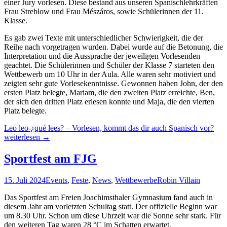
einer Jury vorlesen. Diese bestand aus unseren Spanischlehrkräften
Frau Streblow und Frau Mészáros, sowie Schülerinnen der 11.
Klasse.
Es gab zwei Texte mit unterschiedlicher Schwierigkeit, die der
Reihe nach vorgetragen wurden. Dabei wurde auf die Betonung, die
Interpretation und die Aussprache der jeweiligen Vorlesenden
geachtet. Die Schülerinnen und Schüler der Klasse 7 starteten den
Wettbewerb um 10 Uhr in der Aula. Alle waren sehr motiviert und
zeigten sehr gute Vorlesekenntnisse. Gewonnen haben John, der den
ersten Platz belegte, Mariam, die den zweiten Platz erreichte, Ben,
der sich den dritten Platz erlesen konnte und Maja, die den vierten
Platz belegte.
Leo leo-¿qué lees? – Vorlesen, kommt das dir auch Spanisch vor?
weiterlesen
→
Sportfest am FJG
15. Juli 2024
Events
,
Feste
,
News
,
Wettbewerbe
Robin Villain
Das Sportfest am Freien Joachimsthaler Gymnasium fand auch in
diesem Jahr am vorletzten Schultag statt. Der offizielle Beginn war
um 8.30 Uhr. Schon um diese Uhrzeit war die Sonne sehr stark. Für
den weiteren Tag waren 28 °C im Schatten erwartet.