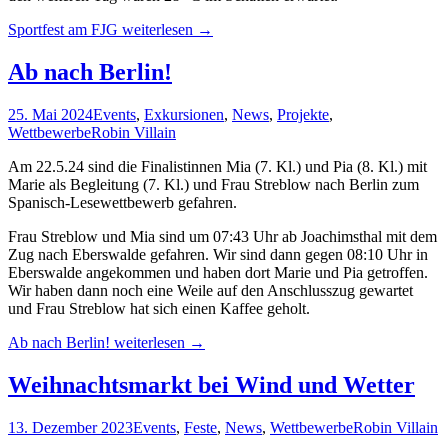
Sportfest am FJG
weiterlesen
→
Ab nach Berlin!
25. Mai 2024
Events
,
Exkursionen
,
News
,
Projekte
,
Wettbewerbe
Robin Villain
Am 22.5.24 sind die Finalistinnen Mia (7. Kl.) und Pia (8. Kl.) mit
Marie als Begleitung (7. Kl.) und Frau Streblow nach Berlin zum
Spanisch-Lesewettbewerb gefahren.
Frau Streblow und Mia sind um 07:43 Uhr ab Joachimsthal mit dem
Zug nach Eberswalde gefahren. Wir sind dann gegen 08:10 Uhr in
Eberswalde angekommen und haben dort Marie und Pia getroffen.
Wir haben dann noch eine Weile auf den Anschlusszug gewartet
und Frau Streblow hat sich einen Kaffee geholt.
Ab nach Berlin!
weiterlesen
→
Weihnachtsmarkt bei Wind und Wetter
13. Dezember 2023
Events
,
Feste
,
News
,
Wettbewerbe
Robin Villain