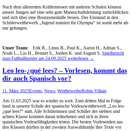
Nach dem allerersten Kräftemessen mit anderen Schulen können
unsere Jungen auf eine sehr gute Mannschaftsleistung zurückblicken
und sich über eine Bronzemedaille freuen. Der Einstand in den
Schülerwettbewerb „Jugend trainiert für Olympia“ ist somit mehr als
nur gelungen.
Unser Team:
Erik R., Linus B., Paul K., Aaron H., Adrian S.,
Noah L., Lio H., Bennet S., Jorden K. und August S.
Spielbericht
zum Fußballturnier am 24.09.2025
weiterlesen
→
Leo leo-¿qué lees? – Vorlesen, kommt das
dir auch Spanisch vor?
11. März 2025
Events
,
News
,
Wettbewerbe
Robin Villain
Am 11.03.2025 war es wieder so weit. Zum dritten Mal in Folge
fand in unserer Schule der spanische Vorlesewettbewerb „Leo leo-
¿qué lees?“ statt. Alle Schülerinnen und Schüler der siebten und
achten Klasse konnten daran teilnehmen und sich in ihren
spanischen Vorlesefähigkeiten testen. Die besten Vorlesenden aus
den Klassen durften in der zweiten Auswahlrunde ihre Texte vor