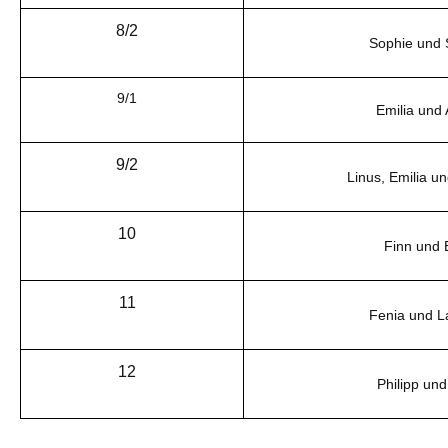
8/2
Sophie und 
9/1
Emilia und
9/2
Linus, Emilia u
10
Finn und 
11
Fenia und L
12
Philipp un