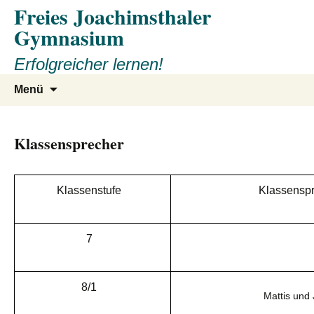
Freies Joachimsthaler
Gymnasium
Erfolgreicher lernen!
Zum
Suchen
Menü
Inhalt
nach:
springen
Klassensprecher
Klassenstufe
Klassensp
7
8/1
Mattis und 