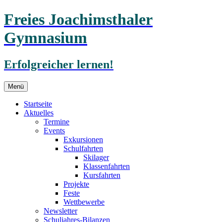
Freies Joachimsthaler
Gymnasium
Erfolgreicher lernen!
Zum
Menü
Inhalt
springen
Startseite
Aktuelles
Termine
Events
Exkursionen
Schulfahrten
Skilager
Klassenfahrten
Kursfahrten
Projekte
Feste
Wettbewerbe
Newsletter
Schuljahres-Bilanzen