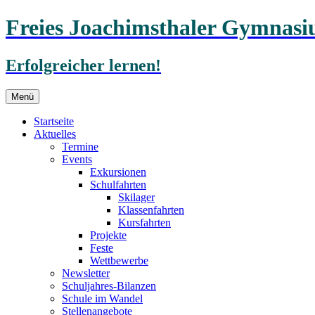
Freies Joachimsthaler Gymnas
Erfolgreicher lernen!
Zum
Menü
Inhalt
springen
Startseite
Aktuelles
Termine
Events
Exkursionen
Schulfahrten
Skilager
Klassenfahrten
Kursfahrten
Projekte
Feste
Wettbewerbe
Newsletter
Schuljahres-Bilanzen
Schule im Wandel
Stellenangebote