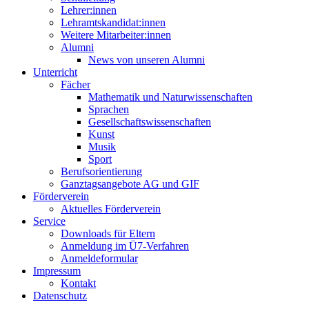
Lehrer:innen
Lehramtskandidat:innen
Weitere Mitarbeiter:innen
Alumni
News von unseren Alumni
Unterricht
Fächer
Mathematik und Naturwissenschaften
Sprachen
Gesellschaftswissenschaften
Kunst
Musik
Sport
Berufsorientierung
Ganztagsangebote AG und GIF
Förderverein
Aktuelles Förderverein
Service
Downloads für Eltern
Anmeldung im Ü7-Verfahren
Anmeldeformular
Impressum
Kontakt
Datenschutz