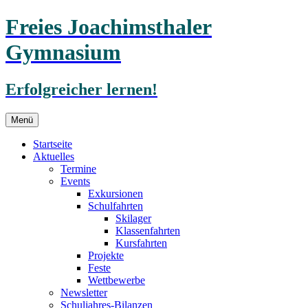
Freies Joachimsthaler
Gymnasium
Erfolgreicher lernen!
Zum
Menü
Inhalt
springen
Startseite
Aktuelles
Termine
Events
Exkursionen
Schulfahrten
Skilager
Klassenfahrten
Kursfahrten
Projekte
Feste
Wettbewerbe
Newsletter
Schuljahres-Bilanzen