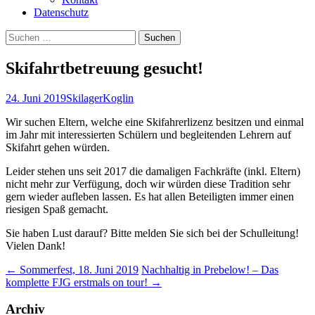
Datenschutz
Suchen
nach:
Skifahrtbetreuung gesucht!
24. Juni 2019
Skilager
Koglin
Wir suchen Eltern, welche eine Skifahrerlizenz besitzen und einmal
im Jahr mit interessierten Schülern und begleitenden Lehrern auf
Skifahrt gehen würden.
Leider stehen uns seit 2017 die damaligen Fachkräfte (inkl. Eltern)
nicht mehr zur Verfügung, doch wir würden diese Tradition sehr
gern wieder aufleben lassen. Es hat allen Beteiligten immer einen
riesigen Spaß gemacht.
Sie haben Lust darauf? Bitte melden Sie sich bei der Schulleitung!
Vielen Dank!
Beitragsnavigation
←
Sommerfest, 18. Juni 2019
Nachhaltig in Prebelow! – Das
komplette FJG erstmals on tour!
→
Archiv