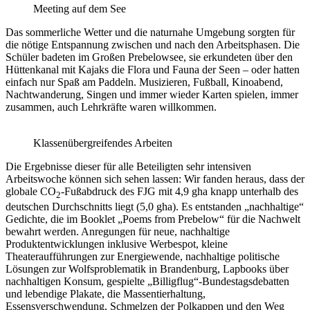
Meeting auf dem See
Das sommerliche Wetter und die naturnahe Umgebung sorgten für
die nötige Entspannung zwischen und nach den Arbeitsphasen. Die
Schüler badeten im Großen Prebelowsee, sie erkundeten über den
Hüttenkanal mit Kajaks die Flora und Fauna der Seen – oder hatten
einfach nur Spaß am Paddeln. Musizieren, Fußball, Kinoabend,
Nachtwanderung, Singen und immer wieder Karten spielen, immer
zusammen, auch Lehrkräfte waren willkommen.
Klassenübergreifendes Arbeiten
Die Ergebnisse dieser für alle Beteiligten sehr intensiven
Arbeitswoche können sich sehen lassen: Wir fanden heraus, dass der
globale CO
-Fußabdruck des FJG mit 4,9 gha knapp unterhalb des
2
deutschen Durchschnitts liegt (5,0 gha). Es entstanden „nachhaltige“
Gedichte, die im Booklet „Poems from Prebelow“ für die Nachwelt
bewahrt werden. Anregungen für neue, nachhaltige
Produktentwicklungen inklusive Werbespot, kleine
Theateraufführungen zur Energiewende, nachhaltige politische
Lösungen zur Wolfsproblematik in Brandenburg, Lapbooks über
nachhaltigen Konsum, gespielte „Billigflug“-Bundestagsdebatten
und lebendige Plakate, die Massentierhaltung,
Essensverschwendung, Schmelzen der Polkappen und den Weg