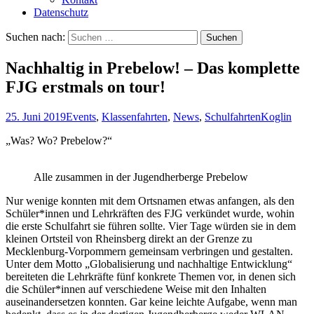
Datenschutz
Suchen nach:
Nachhaltig in Prebelow! – Das komplette
FJG erstmals on tour!
25. Juni 2019
Events
,
Klassenfahrten
,
News
,
Schulfahrten
Koglin
„Was? Wo? Prebelow?“
Alle zusammen in der Jugendherberge Prebelow
Nur wenige konnten mit dem Ortsnamen etwas anfangen, als den
Schüler*innen und Lehrkräften des FJG verkündet wurde, wohin
die erste Schulfahrt sie führen sollte. Vier Tage würden sie in dem
kleinen Ortsteil von Rheinsberg direkt an der Grenze zu
Mecklenburg-Vorpommern gemeinsam verbringen und gestalten.
Unter dem Motto „Globalisierung und nachhaltige Entwicklung“
bereiteten die Lehrkräfte fünf konkrete Themen vor, in denen sich
die Schüler*innen auf verschiedene Weise mit den Inhalten
auseinandersetzen konnten. Gar keine leichte Aufgabe, wenn man