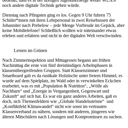
bedenkt, dass es in der dortigen Jugendherberge weder WLAN
noch andere digitale Technik geben würde.
Dienstag nach Pfingsten ging es los. Gegen 9 Uhr fuhren 75
Schüler*innen mit ihren Lehrpersonal in zwei Reisebussen der
Johanniter nach Prebelow – jede Menge Vorfreude im Gepäck, aber
keine Mobiltelefone! Schließlich wollten wir miteinander etwas
erleben und erfahren und nicht in der digitalen Welt verschwinden.
Lernen im Grünen
Nach Zimmerinspektion und Mittagessen begann am frühen
Nachmittag die erste von fünf dreistündigen Arbeitsphasen in
klassenübergreifenden Gruppen. Statt Klassenzimmer und
Smartboard gab es da rustikale Holztische unter freiem Himmel, es
wurde auf dem Spielplatz, im Wald oder in verwinkelten Eckchen
erarbeitet, was es mit „Population & Nutrition“, „Wölfe als
Nachbarn“ und „Energie in Vergangenheit, Gegenwart und
Zukunft“ auf sich hat. Es war ein ganz anderes Arbeiten, galt es
doch, sich Themenfeldern wie „Globale Handelsströme“ und
„Konfliktfeld Klimawandel“ nicht wie sonst im vertrauten
Klassenverband zu nähern, sondern mit anderen, jüngeren wie
älteren Mitschülern nach Lösungen und Kompromissen zu suchen.