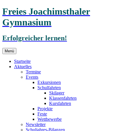
Freies Joachimsthaler
Gymnasium
Erfolgreicher lernen!
Zum
Menü
Inhalt
springen
Startseite
Aktuelles
Termine
Events
Exkursionen
Schulfahrten
Skilager
Klassenfahrten
Kursfahrten
Projekte
Feste
Wettbewerbe
Newsletter
Schuljahres-Bilanzen