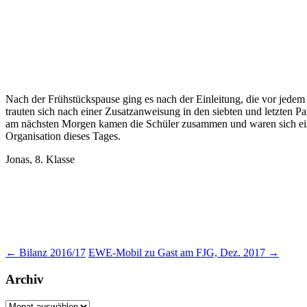
Nach der Frühstückspause ging es nach der Einleitung, die vor jedem 
trauten sich nach einer Zusatzanweisung in den siebten und letzten
am nächsten Morgen kamen die Schüler zusammen und waren sich einig
Organisation dieses Tages.
Jonas, 8. Klasse
Beitragsnavigation
←
Bilanz 2016/17
EWE-Mobil zu Gast am FJG, Dez. 2017
→
Archiv
Archiv