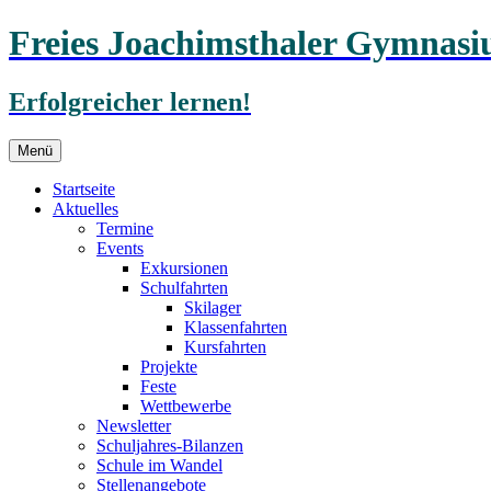
Freies Joachimsthaler Gymnas
Erfolgreicher lernen!
Zum
Menü
Inhalt
springen
Startseite
Aktuelles
Termine
Events
Exkursionen
Schulfahrten
Skilager
Klassenfahrten
Kursfahrten
Projekte
Feste
Wettbewerbe
Newsletter
Schuljahres-Bilanzen
Schule im Wandel
Stellenangebote