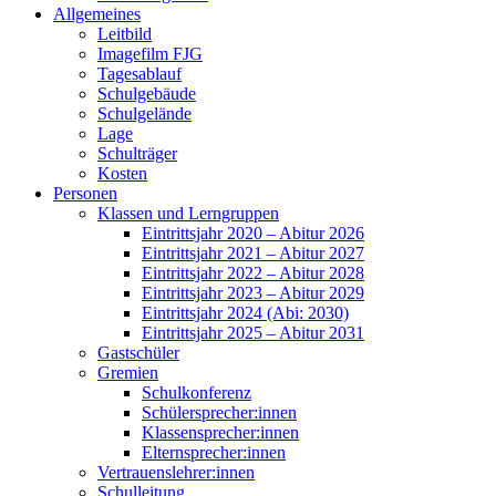
Allgemeines
Leitbild
Imagefilm FJG
Tagesablauf
Schulgebäude
Schulgelände
Lage
Schulträger
Kosten
Personen
Klassen und Lerngruppen
Eintrittsjahr 2020 – Abitur 2026
Eintrittsjahr 2021 – Abitur 2027
Eintrittsjahr 2022 – Abitur 2028
Eintrittsjahr 2023 – Abitur 2029
Eintrittsjahr 2024 (Abi: 2030)
Eintrittsjahr 2025 – Abitur 2031
Gastschüler
Gremien
Schulkonferenz
Schülersprecher:innen
Klassensprecher:innen
Elternsprecher:innen
Vertrauenslehrer:innen
Schulleitung