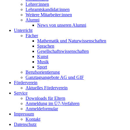
Lehrer:innen
Lehramtskandidat:innen
Weitere Mitarbeiter:innen
Alumni
News von unseren Alumni
Unterricht
Fächer
Mathematik und Naturwissenschaften
Sprachen
Gesellschaftswissenschaften
Kunst
Musik
Sport
Berufsorientierung
Ganztagsangebote AG und GIF
Förderverein
Aktuelles Förderverein
Service
Downloads für Eltern
Anmeldung im Ü7-Verfahren
Anmeldeformular
Impressum
Kontakt
Datenschutz