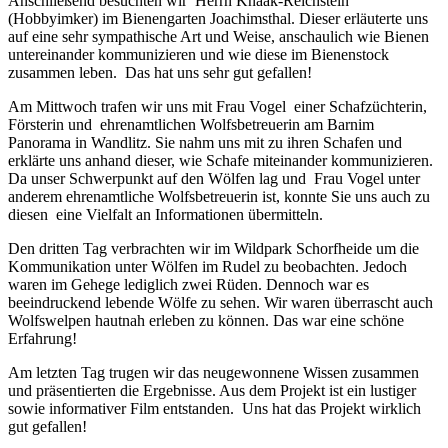
Anschließend besuchten wir Herrn Knaak-Reichstein
(Hobbyimker) im Bienengarten Joachimsthal. Dieser erläuterte uns
auf eine sehr sympathische Art und Weise, anschaulich wie Bienen
untereinander kommunizieren und wie diese im Bienenstock
zusammen leben. Das hat uns sehr gut gefallen!
Am Mittwoch trafen wir uns mit Frau Vogel einer Schafzüchterin,
Försterin und ehrenamtlichen Wolfsbetreuerin am Barnim
Panorama in Wandlitz. Sie nahm uns mit zu ihren Schafen und
erklärte uns anhand dieser, wie Schafe miteinander kommunizieren.
Da unser Schwerpunkt auf den Wölfen lag und Frau Vogel unter
anderem ehrenamtliche Wolfsbetreuerin ist, konnte Sie uns auch zu
diesen eine Vielfalt an Informationen übermitteln.
Den dritten Tag verbrachten wir im Wildpark Schorfheide um die
Kommunikation unter Wölfen im Rudel zu beobachten. Jedoch
waren im Gehege lediglich zwei Rüden. Dennoch war es
beeindruckend lebende Wölfe zu sehen. Wir waren überrascht auch
Wolfswelpen hautnah erleben zu können. Das war eine schöne
Erfahrung!
Am letzten Tag trugen wir das neugewonnene Wissen zusammen
und präsentierten die Ergebnisse. Aus dem Projekt ist ein lustiger
sowie informativer Film entstanden. Uns hat das Projekt wirklich
gut gefallen!