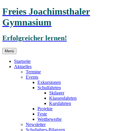
Freies Joachimsthaler
Gymnasium
Erfolgreicher lernen!
Zum
Menü
Inhalt
springen
Startseite
Aktuelles
Termine
Events
Exkursionen
Schulfahrten
Skilager
Klassenfahrten
Kursfahrten
Projekte
Feste
Wettbewerbe
Newsletter
Schuljahres-Bilanzen