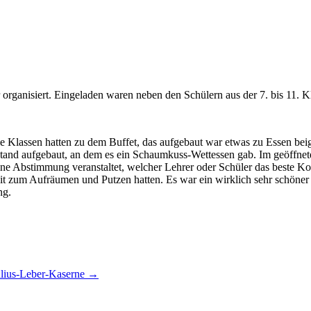
organisiert. Eingeladen waren neben den Schülern aus der 7. bis 11. K
le Klassen hatten zu dem Buffet, das aufgebaut war etwas zu Essen bei
 Stand aufgebaut, an dem es ein Schaumkuss-Wettessen gab. Im geöffn
ine Abstimmung veranstaltet, welcher Lehrer oder Schüler das beste Ko
 zum Aufräumen und Putzen hatten. Es war ein wirklich sehr schöner 
ng.
ulius-Leber-Kaserne
→