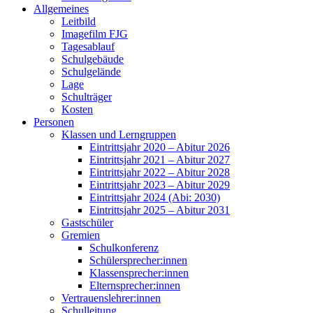
Allgemeines
Leitbild
Imagefilm FJG
Tagesablauf
Schulgebäude
Schulgelände
Lage
Schulträger
Kosten
Personen
Klassen und Lerngruppen
Eintrittsjahr 2020 – Abitur 2026
Eintrittsjahr 2021 – Abitur 2027
Eintrittsjahr 2022 – Abitur 2028
Eintrittsjahr 2023 – Abitur 2029
Eintrittsjahr 2024 (Abi: 2030)
Eintrittsjahr 2025 – Abitur 2031
Gastschüler
Gremien
Schulkonferenz
Schülersprecher:innen
Klassensprecher:innen
Elternsprecher:innen
Vertrauenslehrer:innen
Schulleitung