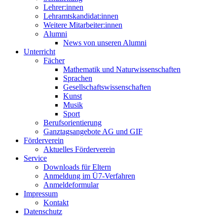
Lehrer:innen
Lehramtskandidat:innen
Weitere Mitarbeiter:innen
Alumni
News von unseren Alumni
Unterricht
Fächer
Mathematik und Naturwissenschaften
Sprachen
Gesellschaftswissenschaften
Kunst
Musik
Sport
Berufsorientierung
Ganztagsangebote AG und GIF
Förderverein
Aktuelles Förderverein
Service
Downloads für Eltern
Anmeldung im Ü7-Verfahren
Anmeldeformular
Impressum
Kontakt
Datenschutz