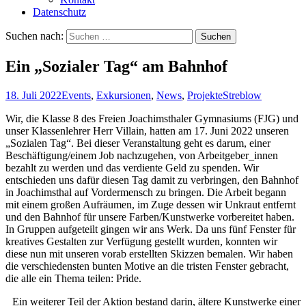
Datenschutz
Suchen nach:
Ein „Sozialer Tag“ am Bahnhof
18. Juli 2022
Events
,
Exkursionen
,
News
,
Projekte
Streblow
Wir, die Klasse 8 des Freien Joachimsthaler Gymnasiums (FJG) und
unser Klassenlehrer Herr Villain, hatten am 17. Juni 2022 unseren
„Sozialen Tag“. Bei dieser Veranstaltung geht es darum, einer
Beschäftigung/einem Job nachzugehen, von Arbeitgeber_innen
bezahlt zu werden und das verdiente Geld zu spenden. Wir
entschieden uns dafür diesen Tag damit zu verbringen, den Bahnhof
in Joachimsthal auf Vordermensch zu bringen. Die Arbeit begann
mit einem großen Aufräumen, im Zuge dessen wir Unkraut entfernt
und den Bahnhof für unsere Farben/Kunstwerke vorbereitet haben.
In Gruppen aufgeteilt gingen wir ans Werk. Da uns fünf Fenster für
kreatives Gestalten zur Verfügung gestellt wurden, konnten wir
diese nun mit unseren vorab erstellten Skizzen bemalen. Wir haben
die verschiedensten bunten Motive an die tristen Fenster gebracht,
die alle ein Thema teilen: Pride.
Ein weiterer Teil der Aktion bestand darin, ältere Kunstwerke einer