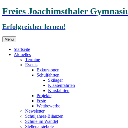
Freies Joachimsthaler Gymnas
Erfolgreicher lernen!
Zum
Menü
Inhalt
springen
Startseite
Aktuelles
Termine
Events
Exkursionen
Schulfahrten
Skilager
Klassenfahrten
Kursfahrten
Projekte
Feste
Wettbewerbe
Newsletter
Schuljahres-Bilanzen
Schule im Wandel
Stellenangebote