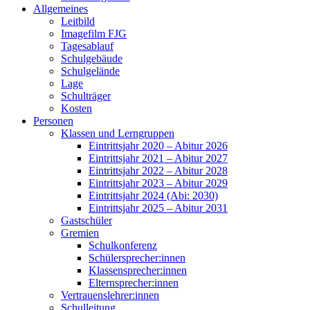
Allgemeines
Leitbild
Imagefilm FJG
Tagesablauf
Schulgebäude
Schulgelände
Lage
Schulträger
Kosten
Personen
Klassen und Lerngruppen
Eintrittsjahr 2020 – Abitur 2026
Eintrittsjahr 2021 – Abitur 2027
Eintrittsjahr 2022 – Abitur 2028
Eintrittsjahr 2023 – Abitur 2029
Eintrittsjahr 2024 (Abi: 2030)
Eintrittsjahr 2025 – Abitur 2031
Gastschüler
Gremien
Schulkonferenz
Schülersprecher:innen
Klassensprecher:innen
Elternsprecher:innen
Vertrauenslehrer:innen
Schulleitung