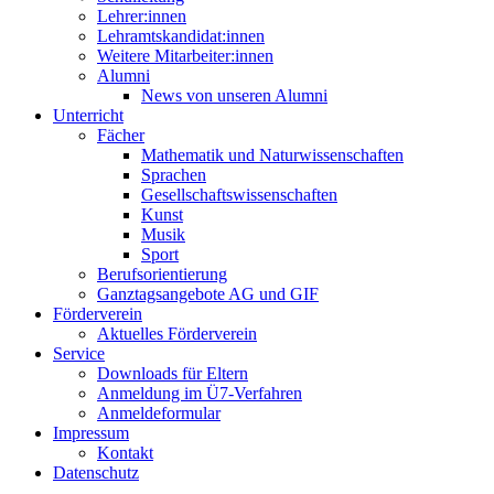
Lehrer:innen
Lehramtskandidat:innen
Weitere Mitarbeiter:innen
Alumni
News von unseren Alumni
Unterricht
Fächer
Mathematik und Naturwissenschaften
Sprachen
Gesellschaftswissenschaften
Kunst
Musik
Sport
Berufsorientierung
Ganztagsangebote AG und GIF
Förderverein
Aktuelles Förderverein
Service
Downloads für Eltern
Anmeldung im Ü7-Verfahren
Anmeldeformular
Impressum
Kontakt
Datenschutz