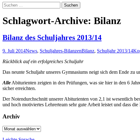
Suchen
nach:
Schlagwort-Archive: Bilanz
Bilanz des Schuljahres 2013/14
9. Juli 2014
News
,
Schuljahres-Bilanzen
Bilanz
,
Schuljahr 2013/14
Kog
Rückblick auf ein erfolgreiches Schuljahr
Das neunte Schuljahr unseres Gymnasiums neigt sich dem Ende zu und 
Alle
Abiturienten zeigten in den Prüfungen, was sie hier in den 6 Jahr
sicher erreichten.
Der Notendurchschnitt unserer Abiturienten von 2,1 ist wesentlich be
und hoch motiviertes Lehrerteam sehr gute Arbeit leistet und dass 
Archiv
Archiv
Leichte Sprache