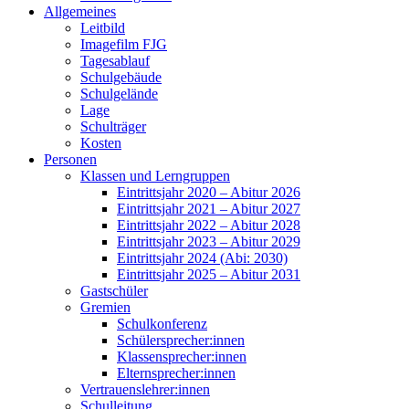
Allgemeines
Leitbild
Imagefilm FJG
Tagesablauf
Schulgebäude
Schulgelände
Lage
Schulträger
Kosten
Personen
Klassen und Lerngruppen
Eintrittsjahr 2020 – Abitur 2026
Eintrittsjahr 2021 – Abitur 2027
Eintrittsjahr 2022 – Abitur 2028
Eintrittsjahr 2023 – Abitur 2029
Eintrittsjahr 2024 (Abi: 2030)
Eintrittsjahr 2025 – Abitur 2031
Gastschüler
Gremien
Schulkonferenz
Schülersprecher:innen
Klassensprecher:innen
Elternsprecher:innen
Vertrauenslehrer:innen
Schulleitung