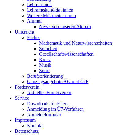
Lehrer:innen
Lehramtskandidat:innen
Weitere Mitarbeiter:innen
Alumni
News von unseren Alumni
Unterricht
Fächer
Mathematik und Naturwissenschaften
Sprachen
Gesellschaftswissenschaften
Kunst
Musik
Sport
Berufsorientierung
Ganztagsangebote AG und GIF
Förderverein
Aktuelles Förderverein
Service
Downloads für Eltern
Anmeldung im Ü7-Verfahren
Anmeldeformular
Impressum
Kontakt
Datenschutz