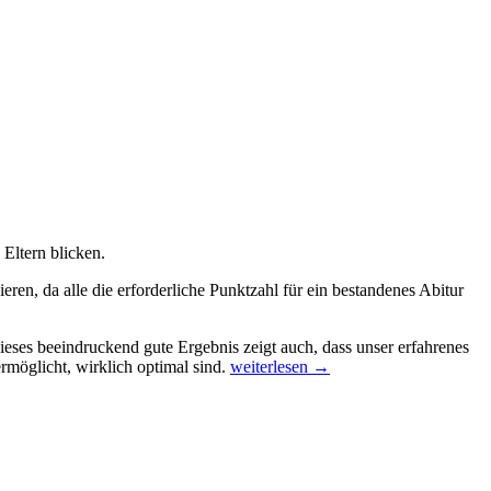
Eltern blicken.
eren, da alle die erforderliche Punktzahl für ein bestandenes Abitur
ieses beeindruckend gute Ergebnis zeigt auch, dass unser erfahrenes
Bilanz
möglicht, wirklich optimal sind.
weiterlesen
→
des
Schuljahres
2013/14