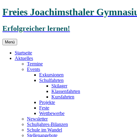
Freies Joachimsthaler Gymnas
Erfolgreicher lernen!
Zum
Menü
Inhalt
springen
Startseite
Aktuelles
Termine
Events
Exkursionen
Schulfahrten
Skilager
Klassenfahrten
Kursfahrten
Projekte
Feste
Wettbewerbe
Newsletter
Schuljahres-Bilanzen
Schule im Wandel
Stellenangebote