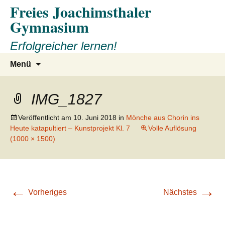
Freies Joachimsthaler
Gymnasium
Erfolgreicher lernen!
Zum
Suchen
Menü
Inhalt
nach:
springen
IMG_1827
Veröffentlicht am
10. Juni 2018
in
Mönche aus Chorin ins
Heute katapultiert – Kunstprojekt Kl. 7
Volle Auflösung
(1000 × 1500)
←
→
Vorheriges
Nächstes