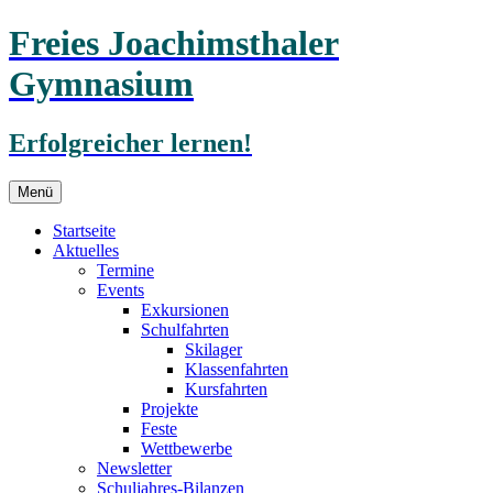
Freies Joachimsthaler
Gymnasium
Erfolgreicher lernen!
Zum
Menü
Inhalt
springen
Startseite
Aktuelles
Termine
Events
Exkursionen
Schulfahrten
Skilager
Klassenfahrten
Kursfahrten
Projekte
Feste
Wettbewerbe
Newsletter
Schuljahres-Bilanzen