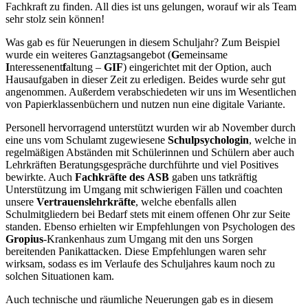
Fachkraft zu finden. All dies ist uns gelungen, worauf wir als Team
sehr stolz sein können!
Was gab es für Neuerungen in diesem Schuljahr? Zum Beispiel
wurde ein weiteres Ganztagsangebot (
G
emeinsame
I
nteressenent
f
altung –
GIF
) eingerichtet mit der Option, auch
Hausaufgaben in dieser Zeit zu erledigen. Beides wurde sehr gut
angenommen. Außerdem verabschiedeten wir uns im Wesentlichen
von Papierklassenbüchern und nutzen nun eine digitale Variante.
Personell hervorragend unterstützt wurden wir ab November durch
eine uns vom Schulamt zugewiesene
Schulpsychologin
, welche in
regelmäßigen Abständen mit Schülerinnen und Schülern aber auch
Lehrkräften Beratungsgespräche durchführte und viel Positives
bewirkte. Auch
Fachkräfte
des
ASB
gaben uns tatkräftig
Unterstützung im Umgang mit schwierigen Fällen und coachten
unsere
Vertrauenslehrkräfte
, welche ebenfalls allen
Schulmitgliedern bei Bedarf stets mit einem offenen Ohr zur Seite
standen. Ebenso erhielten wir Empfehlungen von Psychologen des
Gropius
-Krankenhaus zum Umgang mit den uns Sorgen
bereitenden Panikattacken. Diese Empfehlungen waren sehr
wirksam, sodass es im Verlaufe des Schuljahres kaum noch zu
solchen Situationen kam.
Auch technische und räumliche Neuerungen gab es in diesem