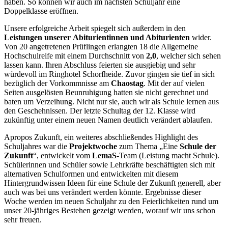
haben. So können wir auch im nächsten Schuljahr eine
Doppelklasse eröffnen.
Unsere erfolgreiche Arbeit spiegelt sich außerdem in den
Leistungen unserer
Abiturientinnen und Abiturienten
wider.
Von 20 angetretenen Prüflingen erlangten 18 die Allgemeine
Hochschulreife mit einem Durchschnitt von
2,0
, welcher sich sehen
lassen kann. Ihren Abschluss feierten sie ausgiebig und sehr
würdevoll im Ringhotel Schorfheide. Zuvor gingen sie tief in sich
bezüglich der Vorkommnisse am
Chaostag
. Mit der auf vielen
Seiten ausgelösten Beunruhigung hatten sie nicht gerechnet und
baten um Verzeihung. Nicht nur sie, auch wir als Schule lernen aus
den Geschehnissen. Der letzte Schultag der 12. Klasse wird
zukünftig unter einem neuen Namen deutlich verändert ablaufen.
Apropos Zukunft, ein weiteres abschließendes Highlight des
Schuljahres war die
Projektwoche
zum Thema „Eine
Schule der
Zukunft
“, entwickelt vom
LemaS
-Team (Leistung macht Schule).
Schülerinnen und Schüler sowie Lehrkräfte beschäftigten sich mit
alternativen Schulformen und entwickelten mit diesem
Hintergrundwissen Ideen für eine Schule der Zukunft generell, aber
auch was bei uns verändert werden könnte. Ergebnisse dieser
Woche werden im neuen Schuljahr zu den Feierlichkeiten rund um
unser 20-jähriges Bestehen gezeigt werden, worauf wir uns schon
sehr freuen.