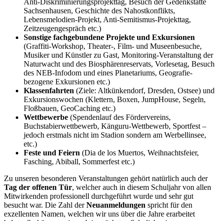
Anti-Diskriminierungsprojekttag, Besuch der Gedenkstätte
Sachsenhausen, Geschichte des Nahostkonflikts,
Lebensmelodien-Projekt, Anti-Semitismus-Projekttag,
Zeitzeugengespräch etc.)
Sonstige fachgebundene Projekte und Exkursionen
(Graffiti-Workshop, Theater-, Film- und Museenbesuche,
Musiker und Künstler zu Gast, Monitoring-Veranstaltung der
Naturwacht und des Biosphärenreservats, Vorlesetag, Besuch
des NEB-Infodom und eines Planetariums, Geografie-
bezogene Exkursionen etc.)
Klassenfahrten
(Ziele: Altkünkendorf, Dresden, Ostsee) und
Exkursionswochen (Klettern, Boxen, JumpHouse, Segeln,
Floßbauen, GeoCaching etc.)
Wettbewerbe
(Spendenlauf des Fördervereins,
Buchstabierwettbewerb, Känguru-Wettbewerb, Sportfest –
jedoch erstmals nicht im Stadion sondern am Werbellinsee,
etc.)
Feste und Feiern
(Dia de los Muertos, Weihnachtsfeier,
Fasching, Abiball, Sommerfest etc.)
Zu unseren besonderen Veranstaltungen gehört natürlich auch der
Tag der offenen Tür
, welcher auch in diesem Schuljahr von allen
Mitwirkenden professionell durchgeführt wurde und sehr gut
besucht war. Die Zahl der
Neuanmeldungen
spricht für den
exzellenten Namen, welchen wir uns über die Jahre erarbeitet