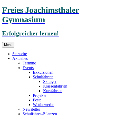
Freies Joachimsthaler
Gymnasium
Erfolgreicher lernen!
Zum
Menü
Inhalt
springen
Startseite
Aktuelles
Termine
Events
Exkursionen
Schulfahrten
Skilager
Klassenfahrten
Kursfahrten
Projekte
Feste
Wettbewerbe
Newsletter
Schuljahres-Bilanzen