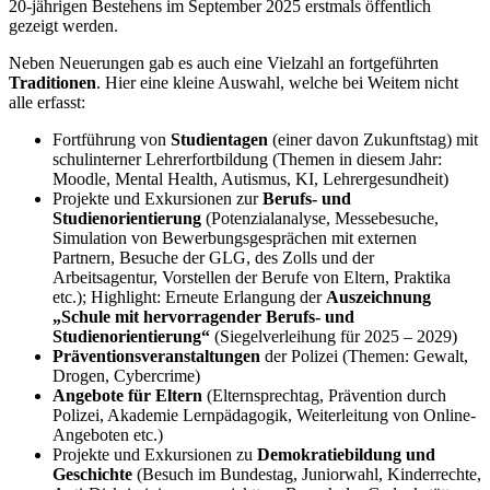
20-jährigen Bestehens im September 2025 erstmals öffentlich
gezeigt werden.
Neben Neuerungen gab es auch eine Vielzahl an fortgeführten
Traditionen
. Hier eine kleine Auswahl, welche bei Weitem nicht
alle erfasst:
Fortführung von
Studientagen
(einer davon Zukunftstag) mit
schulinterner Lehrerfortbildung (Themen in diesem Jahr:
Moodle, Mental Health, Autismus, KI, Lehrergesundheit)
Projekte und Exkursionen zur
Berufs- und
Studienorientierung
(Potenzialanalyse, Messebesuche,
Simulation von Bewerbungsgesprächen mit externen
Partnern, Besuche der GLG, des Zolls und der
Arbeitsagentur, Vorstellen der Berufe von Eltern, Praktika
etc.); Highlight: Erneute Erlangung der
Auszeichnung
„Schule mit hervorragender Berufs- und
Studienorientierung“
(Siegelverleihung für 2025 – 2029)
Präventionsveranstaltungen
der Polizei (Themen: Gewalt,
Drogen, Cybercrime)
Angebote für Eltern
(Elternsprechtag, Prävention durch
Polizei, Akademie Lernpädagogik, Weiterleitung von Online-
Angeboten etc.)
Projekte und Exkursionen zu
Demokratiebildung und
Geschichte
(Besuch im Bundestag, Juniorwahl, Kinderrechte,