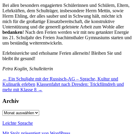
Bei allen besonders engagierten Schülerinnen und Schülern, Eltern,
Lehrkräften, dem Schulträger, insbesondere Herrn Mettin, sowie
Herrn Ehling, der alles sauber und in Schwung hält, möchte ich
mich für die großartige Einsatzbereitschaft, die konstruktive
Unterstützung und die generell geleistete Arbeit zum Wohle aller
bedanken
! Nach den Ferien werden wir mit neu getankter Energie
ins 21. Schuljahr des Freien Joachimsthaler Gymnasiums starten und
uns beständig weiterentwickeln.
Erlebnisreiche und erholsame Ferien allerseits! Bleiben Sie und
bleibt ihr gesund!
Petra Koglin, Schulleiterin
Beitragsnavigation
←
Ein Schuljahr mit der Russisch-AG – Sprache, Kultur und
Kulinarik erleben
Klassenfahrt nach Dresden: Trickfilmdreh und
mehr mit Klasse 8
→
Archiv
Archiv
Leichte Sprache
Mit Stolz präsentiert von WordPress