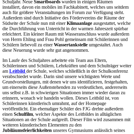
Schuljahr. Neue
Smartboards
wurden in einigen Räumen
installiert, davon ein mobiles im Fachkabinett, welches uns seitdem
auch für größere Veranstaltungen im Forum zur Verfügung steht.
Außerdem sind durch Initiative des Fördervereins die Räume der
Südseite der Schule nun mit einer
Klimaanlage
ausgestattet, welche
die Durchführung von Unterricht in der warmen Jahreszeit spürbar
erleichtert. Ein kleiner Raum mit Wasseranschluss wurde außerdem
von Herrn Ehling und Frau Pohl gemeinsam mit Schülerinnen und
Schülern liebevoll zu einer
Wassertankstelle
umgestaltet. Auch
diese Neuerung wurde sehr gut angenommen.
Im Laufe des Schuljahres arbeitete ein Team aus Eltern,
Schülerinnen und Schülern, Lehrkräften und dem Schulträger weiter
am
Leitbild
der Schule, welches schließlich in der Schulkonferenz
verabschiedet wurde. Darin sind unsere wichtigsten Werte und
Grundvorstellungen, mit denen wir uns identifizieren, festgehalten,
um einerseits diese Außenstehenden zu verdeutlichen, andererseits
uns selbst z.B. in schwierigen Situationen immer wieder daran zu
erinnern, wonach wir handeln wollen. Dieses Leitbild ist, von
Schülerinnen künstlerisch umrahmt, auf der Homepage
veröffentlicht. Ein ehemaliger Schüler des FJG drehte außerdem
einen
Schulfilm
, welcher Aspekte des Leitbildes in alltäglichen
Situationen an der Schule aufgreift. Dieser Film wird zusammen mit
weiteren künstlerischen Elementen zu den
Jubiläumsfeierlichkeiten
unseres Gymnasiums anlässlich seines