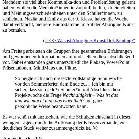
Nachdem sie viel über Kommunika-tion und Problemlösung gelernt
haben, wollen die Mediator*innen in Zukunft helfen, Uneinigkeiten
und Meinungsverschiedenheiten unter den Schüler*innen, zu
schlichten. Nazita und Emily aus der 9. Klasse haben die Woche
damit verbracht, mehrere Baumstämme im Stil der Aborigine-Kunst
zu bemalen.
(
>>>> Was ist Aborigine-Kunst/Dot-Painting?
)
Am Freitag arbeiteten die Gruppen ihre gesammelten Erfahrungen
und gewonnenen Informationen auf und stellten diese abschließend
vor. Dabei entstanden ganz unterschiedliche Plakate, PowerPoint
Präsentationen, MindMaps und Filme.
So neigte sich auch die letzte vollständige Schulwoche
vor den Sommerferien dem Ende zu… Ich bin mir
sicher, dass sich jede*r Schüler*in mit Abschluss dieser
Projektwoche die Frage
Nachhaltigkeit – Was ist das
und wie macht man das eigentlich?
auf ganz
persönliche Weise beantworten kann.
Es war schön mit anzusehen, wie die Schulgemeinschaft in diesen
wenigen Tagen, durch die Auflösung der Klassenverbände, ein
deutliches Stück weiter zusammengerückt ist. 🙂
Sophie Kr. (Kl. 12)