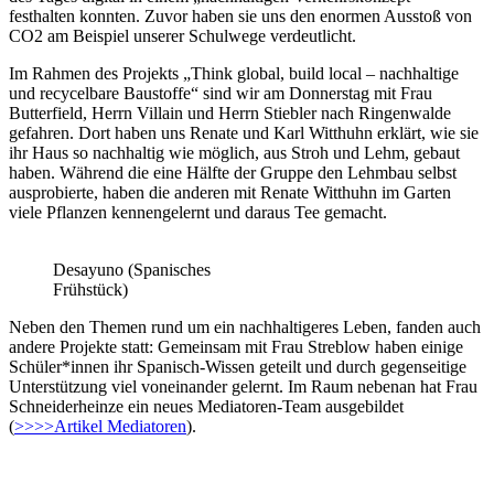
festhalten konnten. Zuvor haben sie uns den enormen Ausstoß von
CO
2
am Beispiel unserer Schulwege verdeutlicht.
Im Rahmen des Projekts „Think global, build local – nachhaltige
und recycelbare Baustoffe“ sind wir am Donnerstag mit Frau
Butterfield, Herrn Villain und Herrn Stiebler nach Ringenwalde
gefahren. Dort haben uns Renate und Karl Witthuhn erklärt, wie sie
ihr Haus so nachhaltig wie möglich, aus Stroh und Lehm, gebaut
haben. Während die eine Hälfte der Gruppe den Lehmbau selbst
ausprobierte, haben die anderen mit Renate Witthuhn im Garten
viele Pflanzen kennengelernt und daraus Tee gemacht.
Desayuno (Spanisches
Frühstück)
Neben den Themen rund um ein nachhaltigeres Leben, fanden auch
andere Projekte statt: Gemeinsam mit Frau Streblow haben einige
Schüler*innen ihr Spanisch-Wissen geteilt und durch gegenseitige
Unterstützung viel voneinander gelernt. Im Raum nebenan hat Frau
Schneiderheinze ein neues Mediatoren-Team ausgebildet
(
>>>>Artikel Mediatoren
).