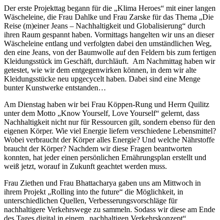
Der erste Projekttag begann für die „Klima Heroes“ mit einer langen
Wäscheleine, die Frau Dahlke und Frau Zarske für das Thema „Die
Reise (m)einer Jeans – Nachhaltigkeit und Globalisierung“ durch
ihren Raum gespannt haben. Vormittags hangelten wir uns an dieser
Wäscheleine entlang und verfolgten dabei den umständlichen Weg,
den eine Jeans, von der Baumwolle auf den Feldern bis zum fertigen
Kleidungsstück im Geschäft, durchläuft.
Am Nachmittag haben wir
getestet, wie wir dem entgegenwirken können, in dem wir alte
Kleidungsstücke neu upgecycelt haben. Dabei sind eine Menge
bunter Kunstwerke entstanden…
Am Dienstag haben wir bei Frau Köppen-Rung und Herrn Quilitz
unter dem Motto „Know Yourself, Love Yourself“ gelernt, dass
Nachhaltigkeit nicht nur für Ressourcen gilt, sondern ebenso für den
eigenen Körper. Wie viel Energie liefern verschiedene Lebensmittel?
Wobei verbraucht der Körper alles Energie? Und welche Nährstoffe
braucht der Körper? Nachdem wir diese Fragen beantworten
konnten, hat jeder einen persönlichen Ernährungsplan erstellt und
weiß jetzt, worauf in Zukunft geachtet werden muss.
Frau Ziethen und Frau Bhattacharya gaben uns am Mittwoch in
ihrem Projekt „Rolling into the future“ die Möglichkeit, in
unterschiedlichen Quellen, Verbesserungsvorschläge für
nachhaltigere Verkehrswege zu sammeln. Sodass wir diese am Ende
des Tages digital in einem „nachhaltigen Verkehrskonzept“