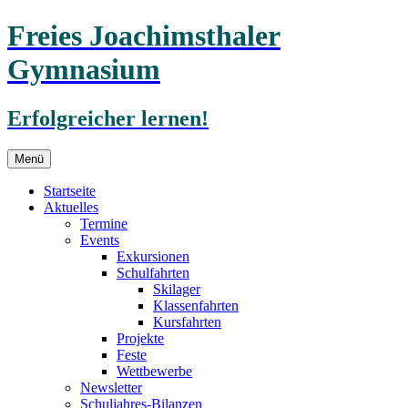
Freies Joachimsthaler
Gymnasium
Erfolgreicher lernen!
Zum
Menü
Inhalt
springen
Startseite
Aktuelles
Termine
Events
Exkursionen
Schulfahrten
Skilager
Klassenfahrten
Kursfahrten
Projekte
Feste
Wettbewerbe
Newsletter
Schuljahres-Bilanzen