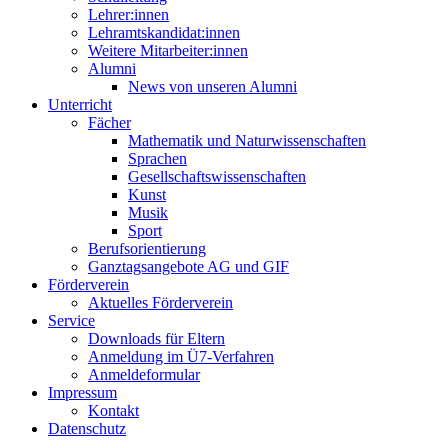
Lehrer:innen
Lehramtskandidat:innen
Weitere Mitarbeiter:innen
Alumni
News von unseren Alumni
Unterricht
Fächer
Mathematik und Naturwissenschaften
Sprachen
Gesellschaftswissenschaften
Kunst
Musik
Sport
Berufsorientierung
Ganztagsangebote AG und GIF
Förderverein
Aktuelles Förderverein
Service
Downloads für Eltern
Anmeldung im Ü7-Verfahren
Anmeldeformular
Impressum
Kontakt
Datenschutz