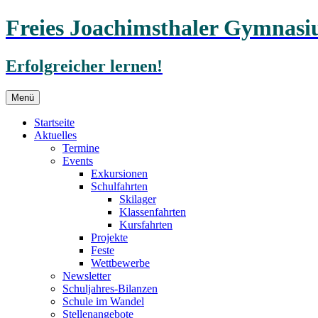
Freies Joachimsthaler Gymnas
Erfolgreicher lernen!
Zum
Menü
Inhalt
springen
Startseite
Aktuelles
Termine
Events
Exkursionen
Schulfahrten
Skilager
Klassenfahrten
Kursfahrten
Projekte
Feste
Wettbewerbe
Newsletter
Schuljahres-Bilanzen
Schule im Wandel
Stellenangebote