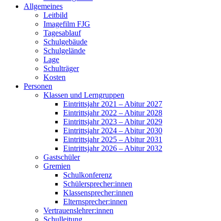
Allgemeines
Leitbild
Imagefilm FJG
Tagesablauf
Schulgebäude
Schulgelände
Lage
Schulträger
Kosten
Personen
Klassen und Lerngruppen
Eintrittsjahr 2021 – Abitur 2027
Eintrittsjahr 2022 – Abitur 2028
Eintrittsjahr 2023 – Abitur 2029
Eintrittsjahr 2024 – Abitur 2030
Eintrittsjahr 2025 – Abitur 2031
Eintrittsjahr 2026 – Abitur 2032
Gastschüler
Gremien
Schulkonferenz
Schülersprecher:innen
Klassensprecher:innen
Elternsprecher:innen
Vertrauenslehrer:innen
Schulleitung