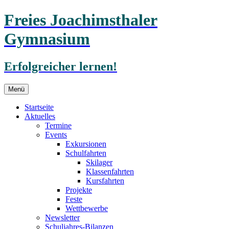
Freies Joachimsthaler
Gymnasium
Erfolgreicher lernen!
Zum
Menü
Inhalt
springen
Startseite
Aktuelles
Termine
Events
Exkursionen
Schulfahrten
Skilager
Klassenfahrten
Kursfahrten
Projekte
Feste
Wettbewerbe
Newsletter
Schuljahres-Bilanzen