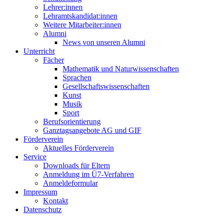
Lehrer:innen
Lehramtskandidat:innen
Weitere Mitarbeiter:innen
Alumni
News von unseren Alumni
Unterricht
Fächer
Mathematik und Naturwissenschaften
Sprachen
Gesellschaftswissenschaften
Kunst
Musik
Sport
Berufsorientierung
Ganztagsangebote AG und GIF
Förderverein
Aktuelles Förderverein
Service
Downloads für Eltern
Anmeldung im Ü7-Verfahren
Anmeldeformular
Impressum
Kontakt
Datenschutz