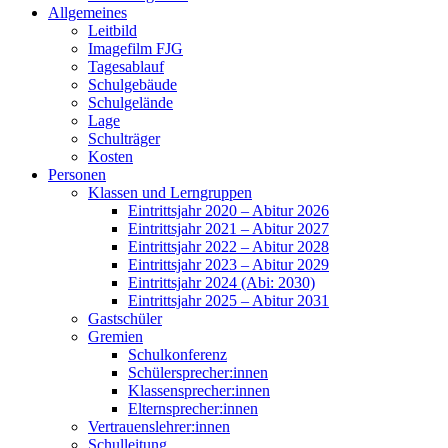
Allgemeines
Leitbild
Imagefilm FJG
Tagesablauf
Schulgebäude
Schulgelände
Lage
Schulträger
Kosten
Personen
Klassen und Lerngruppen
Eintrittsjahr 2020 – Abitur 2026
Eintrittsjahr 2021 – Abitur 2027
Eintrittsjahr 2022 – Abitur 2028
Eintrittsjahr 2023 – Abitur 2029
Eintrittsjahr 2024 (Abi: 2030)
Eintrittsjahr 2025 – Abitur 2031
Gastschüler
Gremien
Schulkonferenz
Schülersprecher:innen
Klassensprecher:innen
Elternsprecher:innen
Vertrauenslehrer:innen
Schulleitung