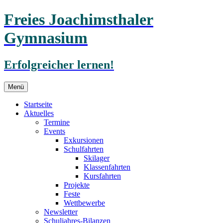
Freies Joachimsthaler
Gymnasium
Erfolgreicher lernen!
Zum
Menü
Inhalt
springen
Startseite
Aktuelles
Termine
Events
Exkursionen
Schulfahrten
Skilager
Klassenfahrten
Kursfahrten
Projekte
Feste
Wettbewerbe
Newsletter
Schuljahres-Bilanzen