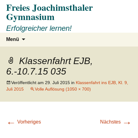
Freies Joachimsthaler
Gymnasium
Erfolgreicher lernen!
Zum
Suchen
Menü
Inhalt
nach:
springen
Klassenfahrt EJB,
6.-10.7.15 035
Veröffentlicht am
29. Juli 2015
in
Klassenfahrt ins EJB, Kl. 9,
Juli 2015
Volle Auflösung (1050 × 700)
←
→
Vorheriges
Nächstes