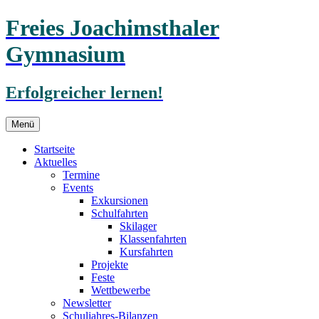
Freies Joachimsthaler
Gymnasium
Erfolgreicher lernen!
Zum
Menü
Inhalt
springen
Startseite
Aktuelles
Termine
Events
Exkursionen
Schulfahrten
Skilager
Klassenfahrten
Kursfahrten
Projekte
Feste
Wettbewerbe
Newsletter
Schuljahres-Bilanzen