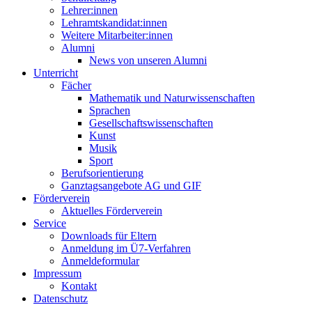
Lehrer:innen
Lehramtskandidat:innen
Weitere Mitarbeiter:innen
Alumni
News von unseren Alumni
Unterricht
Fächer
Mathematik und Naturwissenschaften
Sprachen
Gesellschaftswissenschaften
Kunst
Musik
Sport
Berufsorientierung
Ganztagsangebote AG und GIF
Förderverein
Aktuelles Förderverein
Service
Downloads für Eltern
Anmeldung im Ü7-Verfahren
Anmeldeformular
Impressum
Kontakt
Datenschutz