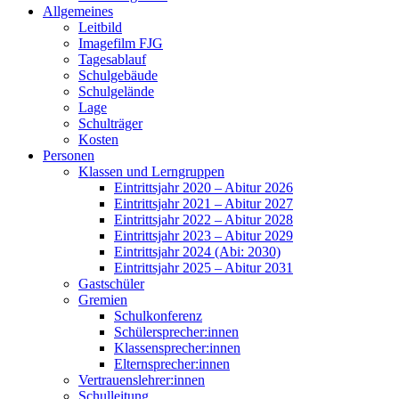
Allgemeines
Leitbild
Imagefilm FJG
Tagesablauf
Schulgebäude
Schulgelände
Lage
Schulträger
Kosten
Personen
Klassen und Lerngruppen
Eintrittsjahr 2020 – Abitur 2026
Eintrittsjahr 2021 – Abitur 2027
Eintrittsjahr 2022 – Abitur 2028
Eintrittsjahr 2023 – Abitur 2029
Eintrittsjahr 2024 (Abi: 2030)
Eintrittsjahr 2025 – Abitur 2031
Gastschüler
Gremien
Schulkonferenz
Schülersprecher:innen
Klassensprecher:innen
Elternsprecher:innen
Vertrauenslehrer:innen
Schulleitung