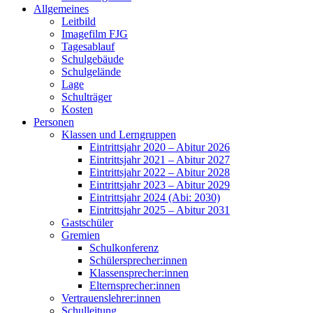
Allgemeines
Leitbild
Imagefilm FJG
Tagesablauf
Schulgebäude
Schulgelände
Lage
Schulträger
Kosten
Personen
Klassen und Lerngruppen
Eintrittsjahr 2020 – Abitur 2026
Eintrittsjahr 2021 – Abitur 2027
Eintrittsjahr 2022 – Abitur 2028
Eintrittsjahr 2023 – Abitur 2029
Eintrittsjahr 2024 (Abi: 2030)
Eintrittsjahr 2025 – Abitur 2031
Gastschüler
Gremien
Schulkonferenz
Schülersprecher:innen
Klassensprecher:innen
Elternsprecher:innen
Vertrauenslehrer:innen
Schulleitung