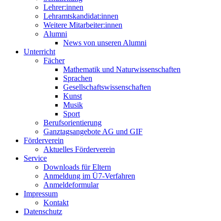
Lehrer:innen
Lehramtskandidat:innen
Weitere Mitarbeiter:innen
Alumni
News von unseren Alumni
Unterricht
Fächer
Mathematik und Naturwissenschaften
Sprachen
Gesellschaftswissenschaften
Kunst
Musik
Sport
Berufsorientierung
Ganztagsangebote AG und GIF
Förderverein
Aktuelles Förderverein
Service
Downloads für Eltern
Anmeldung im Ü7-Verfahren
Anmeldeformular
Impressum
Kontakt
Datenschutz