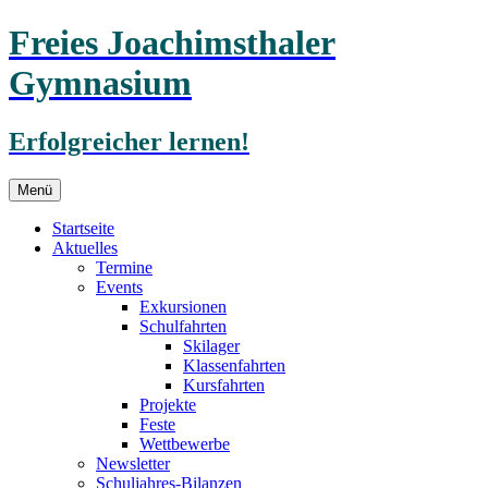
Freies Joachimsthaler
Gymnasium
Erfolgreicher lernen!
Zum
Menü
Inhalt
springen
Startseite
Aktuelles
Termine
Events
Exkursionen
Schulfahrten
Skilager
Klassenfahrten
Kursfahrten
Projekte
Feste
Wettbewerbe
Newsletter
Schuljahres-Bilanzen