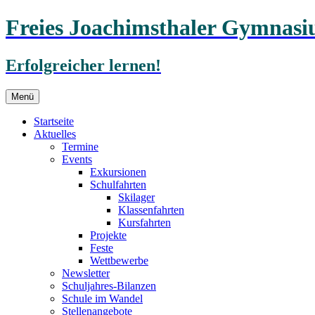
Freies Joachimsthaler Gymnas
Erfolgreicher lernen!
Zum
Menü
Inhalt
springen
Startseite
Aktuelles
Termine
Events
Exkursionen
Schulfahrten
Skilager
Klassenfahrten
Kursfahrten
Projekte
Feste
Wettbewerbe
Newsletter
Schuljahres-Bilanzen
Schule im Wandel
Stellenangebote