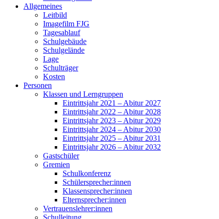
Allgemeines
Leitbild
Imagefilm FJG
Tagesablauf
Schulgebäude
Schulgelände
Lage
Schulträger
Kosten
Personen
Klassen und Lerngruppen
Eintrittsjahr 2021 – Abitur 2027
Eintrittsjahr 2022 – Abitur 2028
Eintrittsjahr 2023 – Abitur 2029
Eintrittsjahr 2024 – Abitur 2030
Eintrittsjahr 2025 – Abitur 2031
Eintrittsjahr 2026 – Abitur 2032
Gastschüler
Gremien
Schulkonferenz
Schülersprecher:innen
Klassensprecher:innen
Elternsprecher:innen
Vertrauenslehrer:innen
Schulleitung