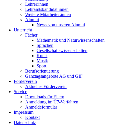
Lehrer:innen
Lehramtskandidat:innen
Weitere Mitarbeiter:innen
Alumni
News von unseren Alumni
Unterricht
Fächer
Mathematik und Naturwissenschaften
Sprachen
Gesellschaftswissenschaften
Kunst
Musik
Sport
Berufsorientierung
Ganztagsangebote AG und GIF
Förderverein
Aktuelles Förderverein
Service
Downloads für Eltern
Anmeldung im Ü7-Verfahren
Anmeldeformular
Impressum
Kontakt
Datenschutz