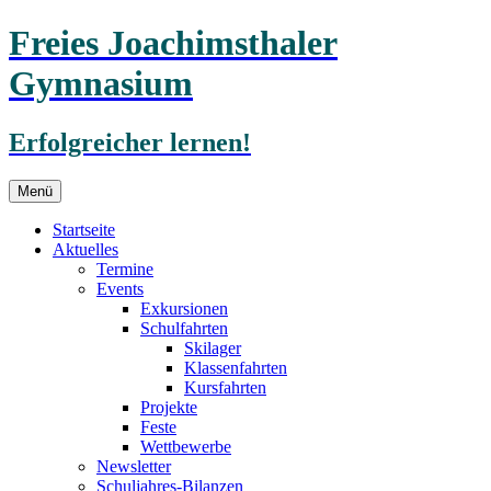
Freies Joachimsthaler
Gymnasium
Erfolgreicher lernen!
Zum
Menü
Inhalt
springen
Startseite
Aktuelles
Termine
Events
Exkursionen
Schulfahrten
Skilager
Klassenfahrten
Kursfahrten
Projekte
Feste
Wettbewerbe
Newsletter
Schuljahres-Bilanzen