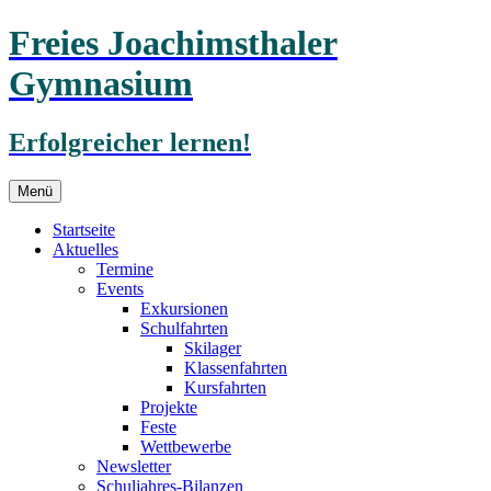
Freies Joachimsthaler
Gymnasium
Erfolgreicher lernen!
Zum
Menü
Inhalt
springen
Startseite
Aktuelles
Termine
Events
Exkursionen
Schulfahrten
Skilager
Klassenfahrten
Kursfahrten
Projekte
Feste
Wettbewerbe
Newsletter
Schuljahres-Bilanzen