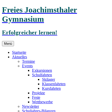
Freies Joachimsthaler
Gymnasium
Erfolgreicher lernen!
Zum
Menü
Inhalt
springen
Startseite
Aktuelles
Termine
Events
Exkursionen
Schulfahrten
Skilager
Klassenfahrten
Kursfahrten
Projekte
Feste
Wettbewerbe
Newsletter
Schuljahres-Bilanzen