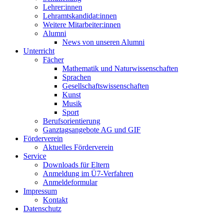
Lehrer:innen
Lehramtskandidat:innen
Weitere Mitarbeiter:innen
Alumni
News von unseren Alumni
Unterricht
Fächer
Mathematik und Naturwissenschaften
Sprachen
Gesellschaftswissenschaften
Kunst
Musik
Sport
Berufsorientierung
Ganztagsangebote AG und GIF
Förderverein
Aktuelles Förderverein
Service
Downloads für Eltern
Anmeldung im Ü7-Verfahren
Anmeldeformular
Impressum
Kontakt
Datenschutz