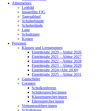
Allgemeines
Leitbild
Imagefilm FJG
Tagesablauf
Schulgebäude
Schulgelände
Lage
Schulträger
Kosten
Personen
Klassen und Lerngruppen
Eintrittsjahr 2020 – Abitur 2026
Eintrittsjahr 2021 – Abitur 2027
Eintrittsjahr 2022 – Abitur 2028
Eintrittsjahr 2023 – Abitur 2029
Eintrittsjahr 2024 (Abi: 2030)
Eintrittsjahr 2025 – Abitur 2031
Gastschüler
Gremien
Schulkonferenz
Schülersprecher:innen
Klassensprecher:innen
Elternsprecher:innen
Vertrauenslehrer:innen
Schulleitung