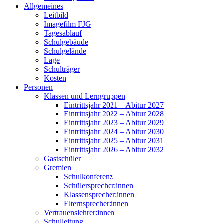
Allgemeines
Leitbild
Imagefilm FJG
Tagesablauf
Schulgebäude
Schulgelände
Lage
Schulträger
Kosten
Personen
Klassen und Lerngruppen
Eintrittsjahr 2021 – Abitur 2027
Eintrittsjahr 2022 – Abitur 2028
Eintrittsjahr 2023 – Abitur 2029
Eintrittsjahr 2024 – Abitur 2030
Eintrittsjahr 2025 – Abitur 2031
Eintrittsjahr 2026 – Abitur 2032
Gastschüler
Gremien
Schulkonferenz
Schülersprecher:innen
Klassensprecher:innen
Elternsprecher:innen
Vertrauenslehrer:innen
Schulleitung