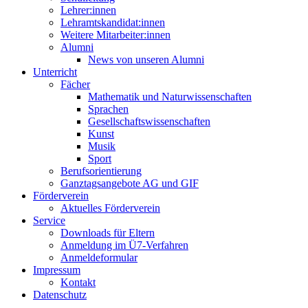
Lehrer:innen
Lehramtskandidat:innen
Weitere Mitarbeiter:innen
Alumni
News von unseren Alumni
Unterricht
Fächer
Mathematik und Naturwissenschaften
Sprachen
Gesellschaftswissenschaften
Kunst
Musik
Sport
Berufsorientierung
Ganztagsangebote AG und GIF
Förderverein
Aktuelles Förderverein
Service
Downloads für Eltern
Anmeldung im Ü7-Verfahren
Anmeldeformular
Impressum
Kontakt
Datenschutz